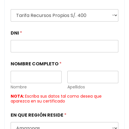
E
L
E
G
DNI
*
I
R
T
A
R
I
NOMBRE COMPLETO
*
F
A
*
Nombre
Apellidos
NOTA:
Escriba sus datos tal como desea que
aparezca en su certificado
EN QUE REGIÓN RESIDE
*