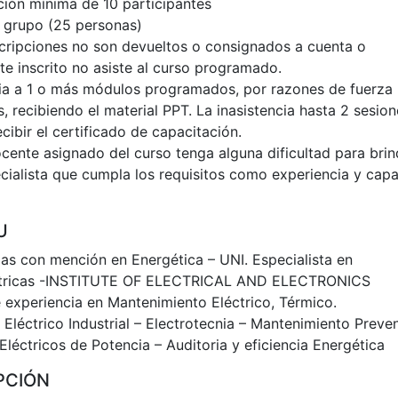
ipción mínima de 10 participantes
 grupo (25 personas)
cripciones no son devueltos o consignados a cuenta o
nte inscrito no asiste al curso programado.
encia a 1 o más módulos programados, por razones de fuerza
 recibiendo el material PPT. La inasistencia hasta 2 sesio
cibir el certificado de capacitación.
cente asignado del curso tenga alguna dificultad para brin
cialista que cumpla los requisitos como experiencia y cap
U
ias con mención en Energética – UNI. Especialista en
éctricas -INSTITUTE OF ELECTRICAL AND ELECTRONICS
experiencia en Mantenimiento Eléctrico, Térmico.
Eléctrico Industrial – Electrotecnia – Mantenimiento Preven
léctricos de Potencia – Auditoria y eficiencia Energética
PCIÓN