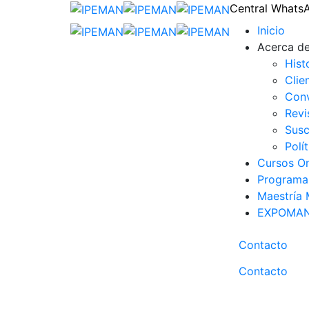
Central Whats
Inicio
Acerca de
Hist
Clie
Con
Revi
Susc
Polí
Cursos On
Programa 
Maestría
EXPOMA
Contacto
Contacto