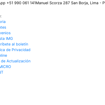
App
+51 990 061 141
Manuel Scorza 287
San Borja, Lima - 
:
oria
ntes
venios
sta IMG
ríbete al boletín
tica de Privacidad
line
de Actualización
 MICRO
NT