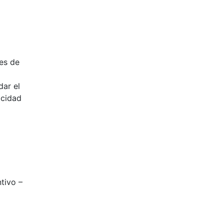
nes de
dar el
acidad
tivo –