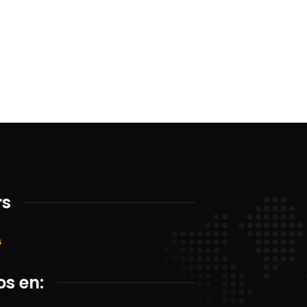
rs
G
s en: