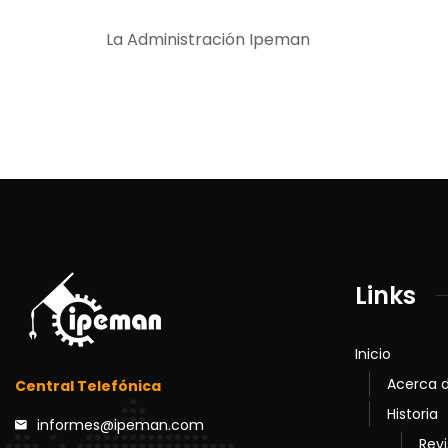
La Administración Ipeman
Links
Inicio
Acerca d
Central Telefónica
Historia
informes@ipeman.com
Revi