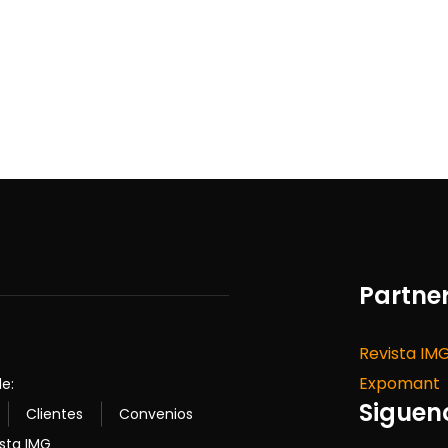
Partne
Revista IM
Expomant
e:
Sigueno
Clientes
Convenios
sta IMG