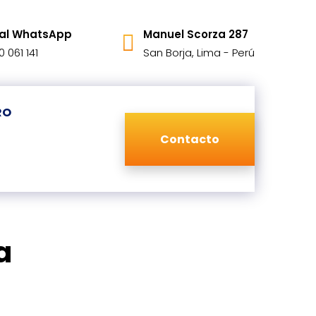
al WhatsApp
Manuel Scorza 287
0 061 141
San Borja, Lima - Perú
RO
Contacto
a